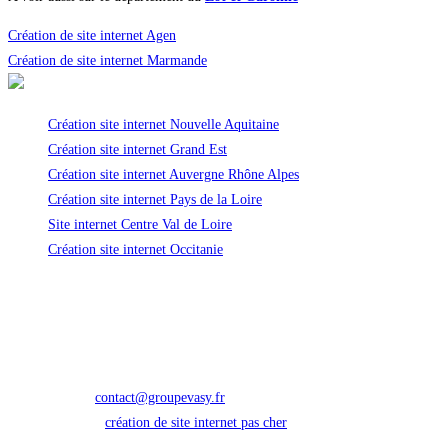
Création de site internet Agen
Création de site internet Marmande
Création site internet Nouvelle Aquitaine
Création site internet Grand Est
Création site internet Auvergne Rhône Alpes
Création site internet Pays de la Loire
Site internet Centre Val de Loire
Création site internet Occitanie
Infos de contact
Pour toute demande d'information
Adresse :
24 Bd Marcel Dassault -64200 Biarritz
Téléphone :
09 67 80 73 49
E-mail :
contact@groupevasy.fr
S’ouvre dans votre application
Site web :
création de site internet pas cher