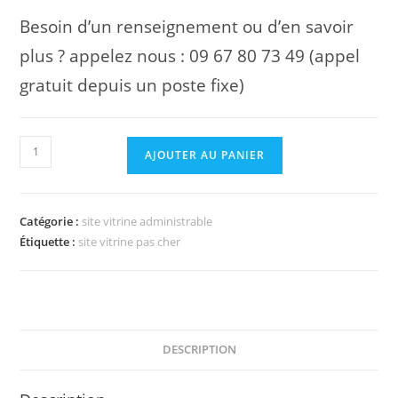
Besoin d’un renseignement ou d’en savoir
plus ?
appelez nous : 09 67 80 73 49 (appel
gratuit depuis un poste fixe)
quantité
AJOUTER AU PANIER
de
Site
internet
Catégorie :
site vitrine administrable
avec
Étiquette :
site vitrine pas cher
interface
d'administration
référencement
compris
sur
DESCRIPTION
10
mots