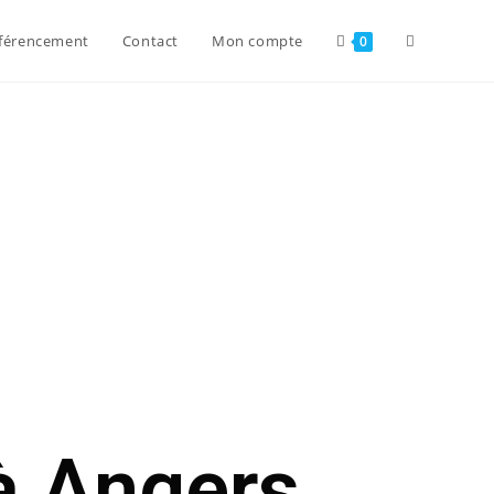
férencement
Contact
Mon compte
0
à Angers